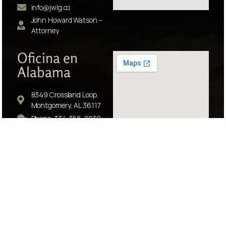
info@jwlg.co
John Howard Watson –
Attorney
Oficina en
Alabama
8349 Crossland Loop,
Montgomery, AL 36117
Phone: 334-356-8830
Fax: 770-680-5501
info@jwlg.co
Earl Lawson - Attorney
© 2026 John Watson Law Group, LLC. All rights reserved.