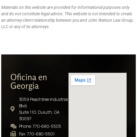
Materials on this website are provided for informational purposes only
and do not constitute legal advice. This website is not intended to create
an attorney-client relationship between you and John Watson Law Group,
LLC or any of its attorneys.
Oficina en
Georgia
3059 Peachtree Industrial
Blvd.
Suite 110, Duluth, GA
30097
Phone: 770-680-5505
Fax: 770-680-5501