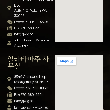
3059 Peachtree Industrial
Blvd.
Suite 110, Duluth, GA
30097
Phone: 770-680-5505
Fax: 770-680-5501
info@jwlg.co
John Howard Watson –
Attorney
알라바마주 사
무실
8349 Crossland Loop,
Montgomery, AL 36117
Phone: 334-356-8830
Fax: 770-680-5501
info@jwlg.co
Earl Lawson - Attorney